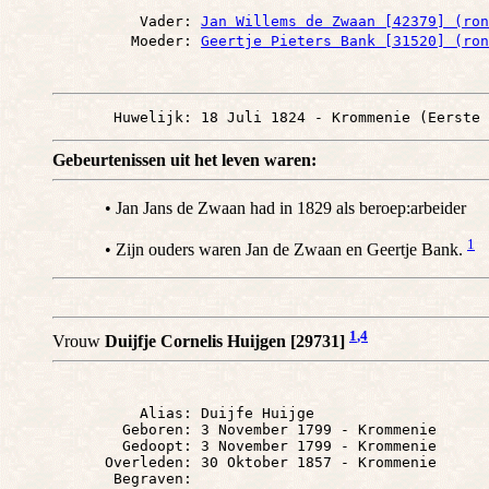
          Vader: 
Jan Willems de Zwaan [42379] (ron
         Moeder: 
Geertje Pieters Bank [31520] (ron
Gebeurtenissen uit het leven waren:
• Jan Jans de Zwaan had in 1829 als beroep:arbeider
1
• Zijn ouders waren Jan de Zwaan en Geertje Bank.
1
,4
Vrouw
Duijfje Cornelis Huijgen [29731]
          Alias: Duijfe Huijge

        Geboren: 3 November 1799 - Krommenie

        Gedoopt: 3 November 1799 - Krommenie

      Overleden: 30 Oktober 1857 - Krommenie
