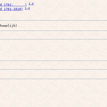
1
,4
d 1761-      )
1
,4
d 1761-1810)