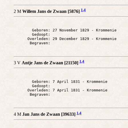
1
,4
2 M
Willem Jans de Zwaan [5876]
        Geboren: 27 November 1829 - Krommenie

        Gedoopt: 

      Overleden: 29 December 1829 - Krommenie

1
,4
3 V
Antje Jans de Zwaan [21150]
        Geboren: 7 April 1831 - Krommenie

        Gedoopt: 

      Overleden: 7 April 1831 - Krommenie

1
,4
4 M
Jan Jans de Zwaan [39633]