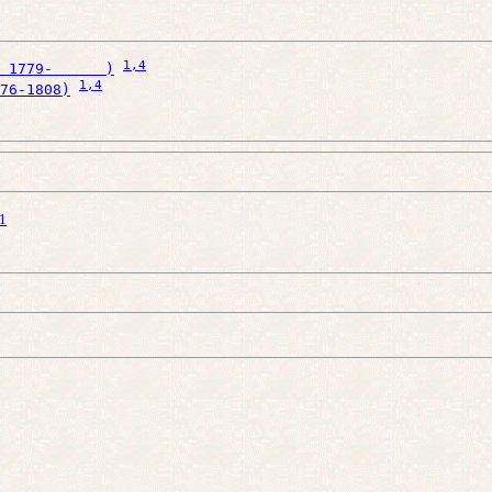
1
,4
 1779-      )
1
,4
76-1808)
1