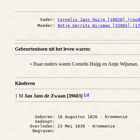
          Vader: 
Cornelis Jans Huijg [10820] (rond
         Moeder: 
Antje Gerrits Wijsman [15965] (17
Gebeurtenissen uit het leven waren:
• Haar ouders waren Cornelis Huijg en Antje Wijsman.
Kinderen
1
,4
1 M
Jan Jans de Zwaan [39603]
        Geboren: 16 Augustus 1826 - Krommenie

        Gedoopt: 

      Overleden: 23 Mei 1830 - Krommenie
